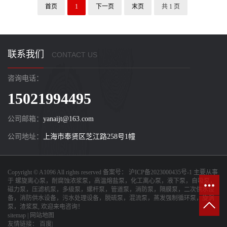
首页
1
下一页
末页
共 1 页
联系我们
CONTACT US
咨询电话：
15021994495
公司邮箱：
yanaijt@163.com
公司地址：
上海市奉贤区芝江路258号1幢
Copyright © A1096 All rights reserved 备案号：
沪ICP备2023000435号-1
主要从事
于
螺旋离心泵，耐腐蚀浓浆泵，高温熔盐泵，化工离心泵，液下泵，自吸泵，
磁力泵，压滤机泵，多级泵，螺杆泵，管道泵，消防泵，隔膜泵，二次供水设
备，消防供水设备，污水处理设备，脱硫泵，混流泵，蒸发强制循环泵，旋涡
泵，渣浆泵
, 欢迎来电咨询！
sitemap
|
网站地图
友情链接：
百度|