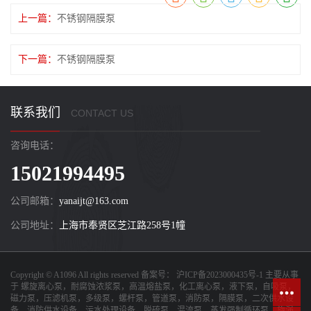
上一篇：
不锈钢隔膜泵
下一篇：
不锈钢隔膜泵
联系我们
CONTACT US
咨询电话：
15021994495
公司邮箱：
yanaijt@163.com
公司地址：
上海市奉贤区芝江路258号1幢
Copyright © A1096 All rights reserved 备案号：
沪ICP备2023000435号-1
主要从事
于
螺旋离心泵，耐腐蚀浓浆泵，高温熔盐泵，化工离心泵，液下泵，自吸泵，
磁力泵，压滤机泵，多级泵，螺杆泵，管道泵，消防泵，隔膜泵，二次供水设
备，消防供水设备，污水处理设备，脱硫泵，混流泵，蒸发强制循环泵，旋涡