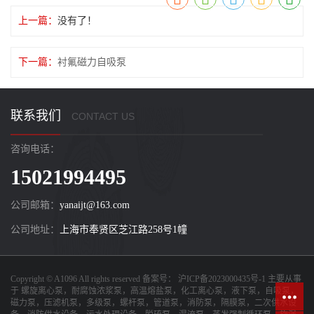
上一篇：
没有了！
下一篇：
衬氟磁力自吸泵
联系我们
CONTACT US
咨询电话：
15021994495
公司邮箱：
yanaijt@163.com
公司地址：
上海市奉贤区芝江路258号1幢
Copyright © A1096 All rights reserved 备案号：
沪ICP备2023000435号-1
主要从事
于
螺旋离心泵，耐腐蚀浓浆泵，高温熔盐泵，化工离心泵，液下泵，自吸泵，
磁力泵，压滤机泵，多级泵，螺杆泵，管道泵，消防泵，隔膜泵，二次供水设