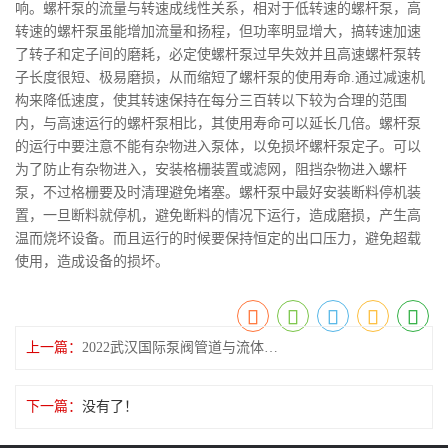
响。螺杆泵的流量与转速成线性关系，相对于低转速的螺杆泵，高
转速的螺杆泵虽能增加流量和扬程，但功率明显增大，搞转速加速
了转子和定子间的磨耗，必定使螺杆泵过早失效并且高速螺杆泵转
子长度很短、极易磨损，从而缩短了螺杆泵的使用寿命.通过减速机
构来降低速度，使其转速保持在每分三百转以下较为合理的范围
内，与高速运行的螺杆泵相比，其使用寿命可以延长几倍。
螺杆泵
的运行中要注意不能有杂物进入泵体，以免损坏螺杆泵定子。可以
为了防止有杂物进入，安装格栅装置或滤网，阻挡杂物进入螺杆
泵，不过格栅要及时清理避免堵塞。
螺杆泵中最好安装断料停机装
置，一旦断料就停机，避免断料的情况下运行，造成磨损，产生高
温而烧坏设备。而且运行的时候要保持恒定的出口压力，避免超载
使用，造成设备的损坏。
上一篇：
2022武汉国际泵阀管道与流体技术展览会
下一篇：
没有了！