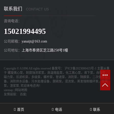
联系我们
CONTACT US
咨询电话：
15021994495
公司邮箱：
yanaijt@163.com
公司地址：
上海市奉贤区芝江路258号1幢
Copyright © A1096 All rights reserved 备案号：
沪ICP备2023000435号-1
主要从事
于
螺旋离心泵，耐腐蚀浓浆泵，高温熔盐泵，化工离心泵，液下泵，自吸泵，
磁力泵，压滤机泵，多级泵，螺杆泵，管道泵，消防泵，隔膜泵，二次供水设
备，消防供水设备，污水处理设备，脱硫泵，混流泵，蒸发强制循环泵，旋涡
泵，渣浆泵
, 欢迎来电咨询！
sitemap
|
网站地图
友情链接：
百度|
首页
电话
联系