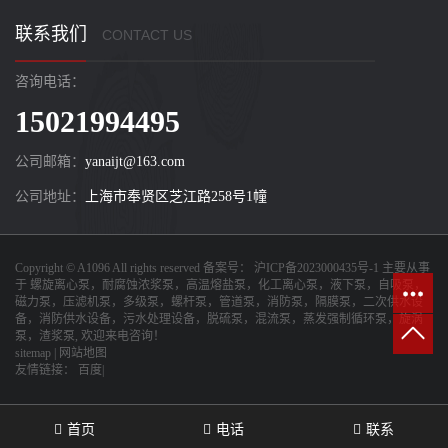
联系我们
CONTACT US
咨询电话：
15021994495
公司邮箱：
yanaijt@163.com
公司地址：
上海市奉贤区芝江路258号1幢
Copyright © A1096 All rights reserved 备案号：
沪ICP备2023000435号-1
主要从事
于
螺旋离心泵，耐腐蚀浓浆泵，高温熔盐泵，化工离心泵，液下泵，自吸泵，
磁力泵，压滤机泵，多级泵，螺杆泵，管道泵，消防泵，隔膜泵，二次供水设
备，消防供水设备，污水处理设备，脱硫泵，混流泵，蒸发强制循环泵，旋涡
泵，渣浆泵
, 欢迎来电咨询！
sitemap
|
网站地图
友情链接：
百度|
首页
电话
联系